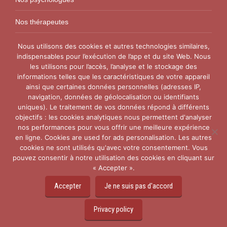
Nos thérapeutes
Nos conseillers conjugaux
Nous utilisons des cookies et autres technologies similaires,
indispensables pour l’exécution de l’app et du site Web. Nous
les utilisons pour l’accès, l’analyse et le stockage des
Nos Centres
informations telles que les caractéristiques de votre appareil
ainsi que certaines données personnelles (adresses IP,
Centre VitaPsy Bruxelles
navigation, données de géolocalisation ou identifiants
uniques). Le traitement de vos données répond à différents
objectifs : les cookies analytiques nous permettent d'analyser
nos performances pour vous offrir une meilleure expérience
en ligne. Cookies are used for ads personalisation. Les autres
cookies ne sont utilisés qu'avec votre consentement. Vous
pouvez consentir à notre utilisation des cookies en cliquant sur
Copyright © 2015-2026
Thérapie Couple Belgique.
Tous
« Accepter ».
droits réservés. Powered by
Privium – Des services qui
soutiennent vos soins. Pour psychologues,
Accepter
Je ne suis pas d'accord
psychotherapeutes et hypnotherapeutes.
Privacy policy
RGPD - Politique de Protection de la Vie Privée