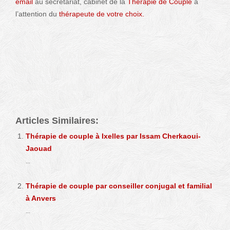
email
au secrétariat, cabinet de la
Thérapie de Couple
à
l’attention du
thérapeute de votre choix.
Thérapie de couple – un conseiller
conjugal Hainaut
Thérapie de couple – un conseiller
conjugal Hainaut
Articles Similaires:
Thérapie de couple à Ixelles par Issam Cherkaoui-
Jaouad
...
Thérapie de couple par conseiller conjugal et familial
à Anvers
...