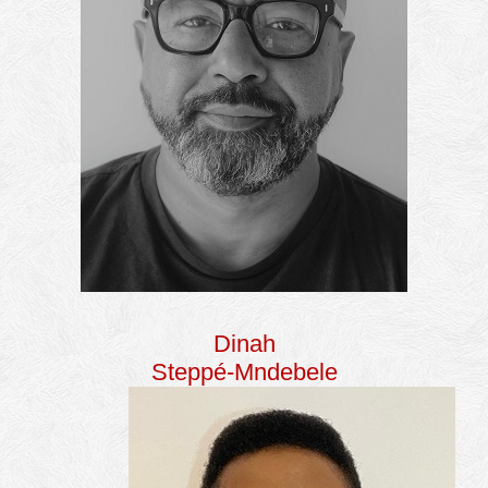
Dinah
Steppé-Mndebele