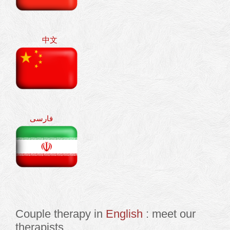
中文
فارسی
Couple therapy in
English
: meet our
therapists