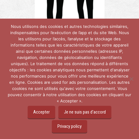
Nous utilisons des cookies et autres technologies similaires,
indispensables pour l’exécution de l’app et du site Web. Nous
les utilisons pour l’accès, l’analyse et le stockage des
informations telles que les caractéristiques de votre appareil
ainsi que certaines données personnelles (adresses IP,
Relatietherapie in het
Nederlands
:
navigation, données de géolocalisation ou identifiants
maak kennis met onze therapeuten
uniques). Le traitement de vos données répond à différents
objectifs : les cookies analytiques nous permettent d'analyser
Leer onze empathische Nederlandssprekende therapeuten
nos performances pour vous offrir une meilleure expérience
kennen, experts in relatietherapie. Klik op hun afbeeldingen
en ligne. Cookies are used for ads personalisation. Les autres
cookies ne sont utilisés qu'avec votre consentement. Vous
om te zien hoe ze klaarstaan om u te ondersteunen bij het
pouvez consentir à notre utilisation des cookies en cliquant sur
nemen van levensveranderende stappen.
relatietherapie
« Accepter ».
therapeut nederlands
Accepter
Je ne suis pas d'accord
Privacy policy
Philippe
Bétourné