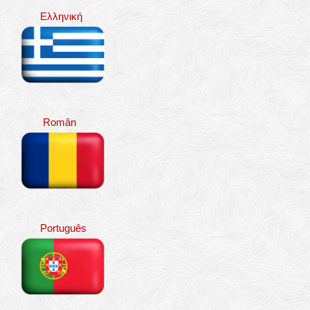
Ελληνική
Român
Português