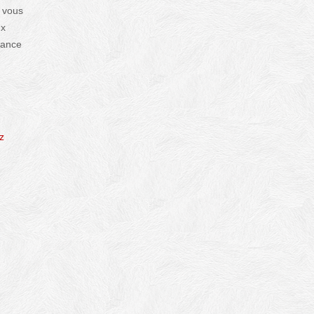
 vous
ux
lance
z