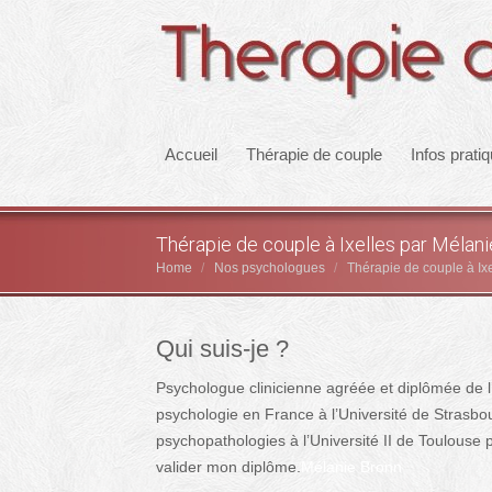
Accueil
Thérapie de couple
Infos prati
Thérapie de couple à Ixelles par Mélan
Home
Nos psychologues
Thérapie de couple à Ix
You are here:
Qui suis-je ?
Psychologue clinicienne agréée et diplômée de l’
psychologie en France à l’Université de Strasbo
psychopathologies à l’Université II de Toulouse 
valider mon diplôme.
Mélanie Bronn