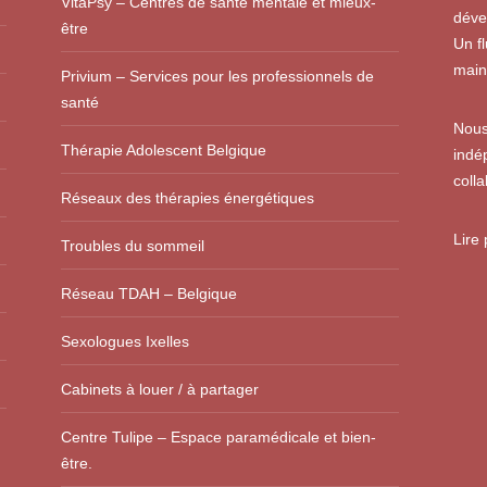
VitaPsy – Centres de santé mentale et mieux-
déve
être
Un f
main
Privium – Services pour les professionnels de
santé
Nous
Thérapie Adolescent Belgique
indé
colla
Réseaux des thérapies énergétiques
Lire
Troubles du sommeil
Réseau TDAH – Belgique
Sexologues Ixelles
Cabinets à louer / à partager
Centre Tulipe – Espace paramédicale et bien-
être.