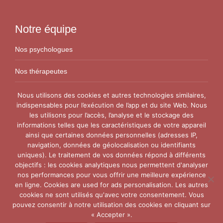
Notre équipe
Nos psychologues
Nos thérapeutes
Nos conseillers conjugaux
Nous utilisons des cookies et autres technologies similaires,
indispensables pour l’exécution de l’app et du site Web. Nous
les utilisons pour l’accès, l’analyse et le stockage des
Nos Centres
informations telles que les caractéristiques de votre appareil
ainsi que certaines données personnelles (adresses IP,
Centre VitaPsy Bruxelles
navigation, données de géolocalisation ou identifiants
uniques). Le traitement de vos données répond à différents
objectifs : les cookies analytiques nous permettent d'analyser
nos performances pour vous offrir une meilleure expérience
en ligne. Cookies are used for ads personalisation. Les autres
cookies ne sont utilisés qu'avec votre consentement. Vous
pouvez consentir à notre utilisation des cookies en cliquant sur
Copyright © 2015-2026
Thérapie Couple Belgique.
Tous
« Accepter ».
droits réservés. Powered by
Privium – Des services qui