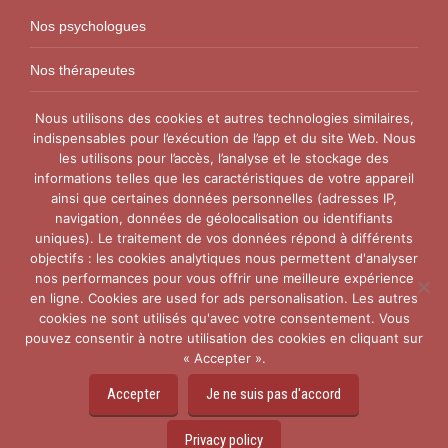
Nos psychologues
Nos thérapeutes
Nos conseillers conjugaux
Nous utilisons des cookies et autres technologies similaires,
indispensables pour l’exécution de l’app et du site Web. Nous
les utilisons pour l’accès, l’analyse et le stockage des
Nos Centres
informations telles que les caractéristiques de votre appareil
ainsi que certaines données personnelles (adresses IP,
Centre VitaPsy Bruxelles
navigation, données de géolocalisation ou identifiants
uniques). Le traitement de vos données répond à différents
objectifs : les cookies analytiques nous permettent d'analyser
nos performances pour vous offrir une meilleure expérience
en ligne. Cookies are used for ads personalisation. Les autres
cookies ne sont utilisés qu'avec votre consentement. Vous
pouvez consentir à notre utilisation des cookies en cliquant sur
Copyright © 2015-2026
Thérapie Couple Belgique.
Tous
« Accepter ».
droits réservés. Powered by
Privium – Des services qui
soutiennent vos soins. Pour psychologues,
Accepter
Je ne suis pas d'accord
psychotherapeutes et hypnotherapeutes.
RGPD - Politique de Protection de la Vie Privée
Privacy policy