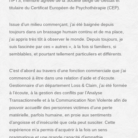
l’IFTS, membre agréée de la Société Belge de Gestalt et
titulaire du Certificat Européen de Psychothérapie (CEP).
Issue d’un milieu commerçant, j’ai été baignée depuis
toujours dans un brassage humain continu et de ma place,
j’ai appris très tôt à observer le monde. Depuis toujours, je
suis fascinée par ces « autres », à la fois si familiers, si
semblables, et pourtant tellement particuliers et différents.
C’est d’abord au travers d’une fonction commerciale que j’ai
commencé à être dans une relation d’aide et d’écoute.
Gestionnaire d’un département Loss & Claim, j’ai été formée
à l’écoute, à la gestion des conflits par l’Analyse
Transactionnelle et à la Communication Non Violente afin de
pouvoir accueillir des personnes victimes d’une perte
matérielle, parfois humaine, en proie aux sentiments
d’angoisse et d’insécurité que cela peut susciter. Cette
expérience m’a permis d’acquérir à la fois un sens
pragmatique et une grande capacité d’empathie.