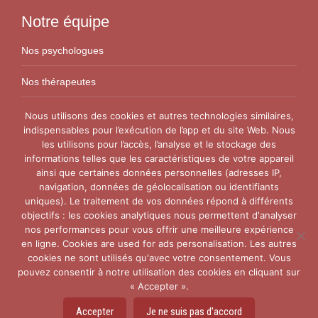
Notre équipe
Nos psychologues
Nos thérapeutes
Nos conseillers conjugaux
Nous utilisons des cookies et autres technologies similaires,
indispensables pour l’exécution de l’app et du site Web. Nous
les utilisons pour l’accès, l’analyse et le stockage des
Nos Centres
informations telles que les caractéristiques de votre appareil
ainsi que certaines données personnelles (adresses IP,
Centre VitaPsy Bruxelles
navigation, données de géolocalisation ou identifiants
uniques). Le traitement de vos données répond à différents
objectifs : les cookies analytiques nous permettent d'analyser
nos performances pour vous offrir une meilleure expérience
en ligne. Cookies are used for ads personalisation. Les autres
cookies ne sont utilisés qu'avec votre consentement. Vous
pouvez consentir à notre utilisation des cookies en cliquant sur
Copyright © 2015-2026
Thérapie Couple Belgique.
Tous
« Accepter ».
droits réservés. Powered by
Privium – Des services qui
soutiennent vos soins. Pour psychologues,
Accepter
Je ne suis pas d'accord