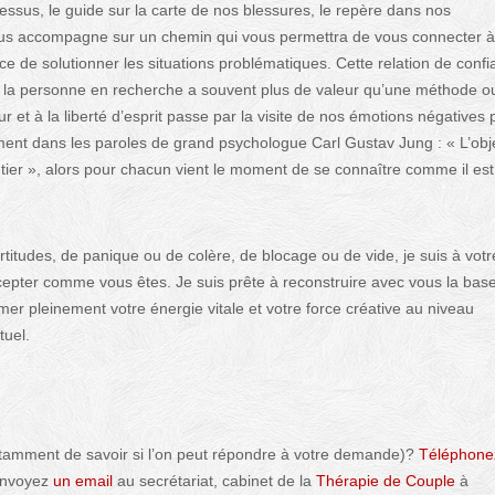
cessus, le guide sur la carte de nos blessures, le repère dans nos
il vous accompagne sur un chemin qui vous permettra de vous connecter 
ce de solutionner les situations problématiques. Cette relation de conf
 et la personne en recherche a souvent plus de valeur qu’une méthode o
 et à la liberté d’esprit passe par la visite de nos émotions négatives 
nt dans les paroles de grand psychologue Carl Gustav Jung : « L’obje
entier », alors pour chacun vient le moment de se connaître comme il es
titudes, de panique ou de colère, de blocage ou de vide, je suis à votr
ccepter comme vous êtes. Je suis prête à reconstruire avec vous la bas
mer pleinement votre énergie vitale et votre force créative au niveau
tuel.
tamment de savoir si l’on peut répondre à votre demande)?
Téléphone
 envoyez
un email
au secrétariat, cabinet de la
Thérapie de Couple
à