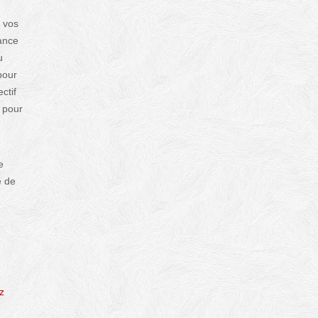
à vos
iance
u
pour
ctif
t pour
e
e de
z