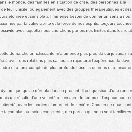
dans le monde, des familles en situation de crise, des personnes à la
e de leur unicité, ou également avec des groupes thérapeutiques et des
jours étonnée et sensible à l’immense besoin de donner un sens à nos
ionnée par la vulnérabilité et la force de nos esprits, toujours touchée
ressivité avec laquelle nous cherchons parfois nos limites dans les rela
cette démarche enrichissante m’a amenée plus près de qui je suis, m’a
e à avoir des relations plus saines. Je rajouterai l’expérience de deven
dre et à tenir compte de plus profonds besoins en nous et à miser e
 dynamique qui se déroule dans le présent. Il est question d’une renco
d, mais qui résulte d’une volonté à consacrer le temps et l’espace pour s
ntièreté, avec les parties d’ombre et de lumière. Chacun de nous cont
e façon plus ou moins consciente, des parties qui nous sont familières