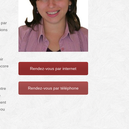
 par
tions
ir
ncore
Rendez-vous par internet
Rendez-vous par téléphone
ntre
e
ient
 ou